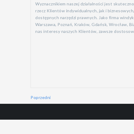
Wyznacznikiem naszej działalności jest skuteczno
rzecz Klientów indywidualnych, jak i biznesowych
dostępnych narzędzi prawnych. Jako firma windykac
Warszawa, Poznań, Kraków, Gdańsk, Wrocław, Bia
nas interesy naszych Klientów, zawsze dostosowu
Poprzedni