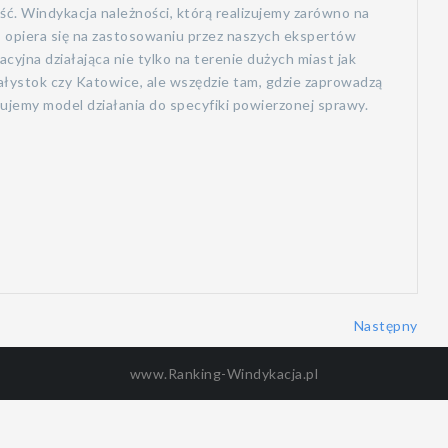
ść. Windykacja należności, którą realizujemy zarówno na
, opiera się na zastosowaniu przez naszych ekspertów
yjna działająca nie tylko na terenie dużych miast jak
łystok czy Katowice, ale wszędzie tam, gdzie zaprowadzą
jemy model działania do specyfiki powierzonej sprawy.
Następny
www.Ranking-Windykacja.pl