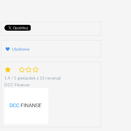
Ulubione
1.9
/
5
gwiazdek z
13 recenzji
DCC Finanse