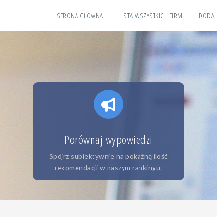
STRONA GŁÓWNA
LISTA WSZYSTKICH FIRM
DODAJ
Porównaj wypowiedzi
Spójrz subiektywnie na pokaźną ilość
rekomendacji w naszym rankingu.