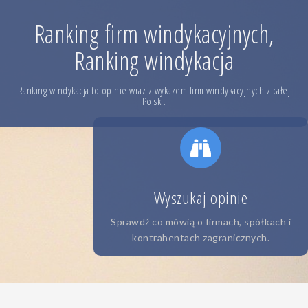
Skip
to
Ranking firm windykacyjnych,
content
Ranking windykacja
Ranking windykacja to opinie wraz z wykazem firm windykacyjnych z całej
Polski.
Wyszukaj opinie
Sprawdź co mówią o firmach, spółkach i
kontrahentach zagranicznych.