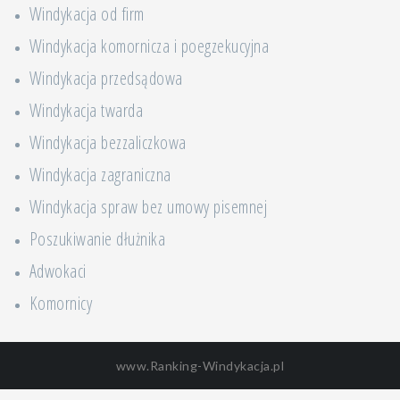
Windykacja od firm
Windykacja komornicza i poegzekucyjna
Windykacja przedsądowa
Windykacja twarda
Windykacja bezzaliczkowa
Windykacja zagraniczna
Windykacja spraw bez umowy pisemnej
Poszukiwanie dłużnika
Adwokaci
Komornicy
www.Ranking-Windykacja.pl