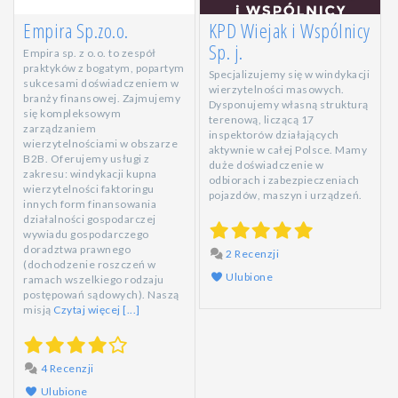
Empira Sp.zo.o.
KPD Wiejak i Wspólnicy
Sp. j.
Empira sp. z o.o. to zespół
praktyków z bogatym, popartym
Specjalizujemy się w windykacji
sukcesami doświadczeniem w
wierzytelności masowych.
branży finansowej. Zajmujemy
Dysponujemy własną strukturą
się kompleksowym
terenową, liczącą 17
zarządzaniem
inspektorów działających
wierzytelnościami w obszarze
aktywnie w całej Polsce. Mamy
B2B. Oferujemy usługi z
duże doświadczenie w
zakresu: windykacji kupna
odbiorach i zabezpieczeniach
wierzytelności faktoringu
pojazdów, maszyn i urządzeń.
innych form finansowania
działalności gospodarczej
wywiadu gospodarczego
doradztwa prawnego
2 Recenzji
(dochodzenie roszczeń w
Ulubione
ramach wszelkiego rodzaju
postępowań sądowych). Naszą
misją
Czytaj więcej [...]
4 Recenzji
Ulubione