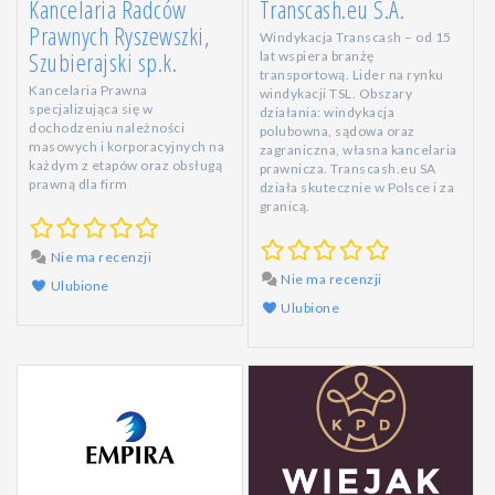
Kancelaria Radców
Transcash.eu S.A.
Prawnych Ryszewszki,
Windykacja Transcash – od 15
Szubierajski sp.k.
lat wspiera branżę
transportową. Lider na rynku
Kancelaria Prawna
windykacji TSL. Obszary
specjalizująca się w
działania: windykacja
dochodzeniu należności
polubowna, sądowa oraz
masowych i korporacyjnych na
zagraniczna, własna kancelaria
każdym z etapów oraz obsługą
prawnicza. Transcash.eu SA
prawną dla firm
działa skutecznie w Polsce i za
granicą.
Nie ma recenzji
Nie ma recenzji
Ulubione
Ulubione