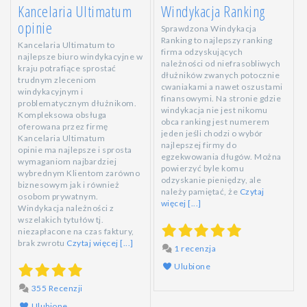
Kancelaria Ultimatum
Windykacja Ranking
opinie
Sprawdzona Windykacja
Ranking to najlepszy ranking
Kancelaria Ultimatum to
firma odzyskujących
najlepsze biuro windykacyjne w
należności od niefrasobliwych
kraju potrafiące sprostać
dłużników zwanych potocznie
trudnym zleceniom
cwaniakami a nawet oszustami
windykacyjnym i
finansowymi. Na stronie gdzie
problematycznym dłużnikom.
windykacja nie jest nikomu
Kompleksowa obsługa
obca ranking jest numerem
oferowana przez firmę
jeden jeśli chodzi o wybór
Kancelaria Ultimatum
najlepszej firmy do
opinie ma najlepsze i sprosta
egzekwowania długów. Można
wymaganiom najbardziej
powierzyć byle komu
wybrednym Klientom zarówno
odzyskanie pieniędzy, ale
biznesowym jak i również
należy pamiętać, że
Czytaj
osobom prywatnym.
więcej [...]
Windykacja należności z
wszelakich tytułów tj.
niezapłacone na czas faktury,
brak zwrotu
Czytaj więcej [...]
1 recenzja
Ulubione
355 Recenzji
Ulubione