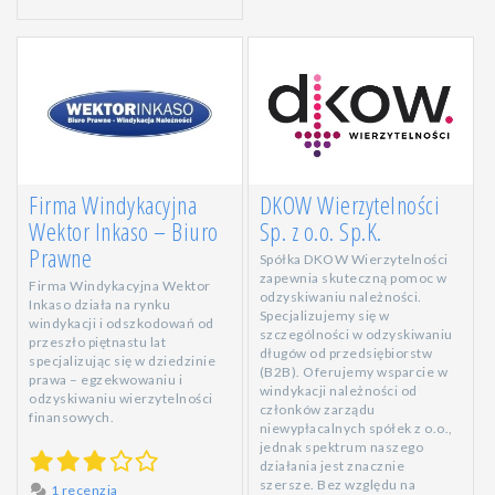
Firma Windykacyjna
DKOW Wierzytelności
Wektor Inkaso – Biuro
Sp. z o.o. Sp.K.
Prawne
Spółka DKOW Wierzytelności
zapewnia skuteczną pomoc w
Firma Windykacyjna Wektor
odzyskiwaniu należności.
Inkaso działa na rynku
Specjalizujemy się w
windykacji i odszkodowań od
szczególności w odzyskiwaniu
przeszło piętnastu lat
długów od przedsiębiorstw
specjalizując się w dziedzinie
(B2B). Oferujemy wsparcie w
prawa – egzekwowaniu i
windykacji należności od
odzyskiwaniu wierzytelności
członków zarządu
finansowych.
niewypłacalnych spółek z o.o.,
jednak spektrum naszego
działania jest znacznie
szersze. Bez względu na
1 recenzja