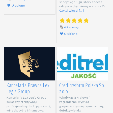
specyfikę długu, który chcesz
Ulubione
odzyskać, będziemy w stanie Ci
Czytaj więcej [...]
6 Recenzji
Ulubione
Kancelaria Prawna Lex
Creditreform Polska Sp.
Legis Group
z o.o.
Kancelaria Lex Legis Group
Windykacja krajowa i
świadczy efektywną i
zagraniczna, wywiad
profesjonalną obsługę prawną,
gospodarczy międzynarodowy,
windykacyjną i finansową.
detektywistyka