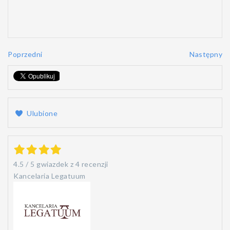
Poprzedni
Następny
Ulubione
4.5
/
5
gwiazdek z
4 recenzji
Kancelaria Legatuum