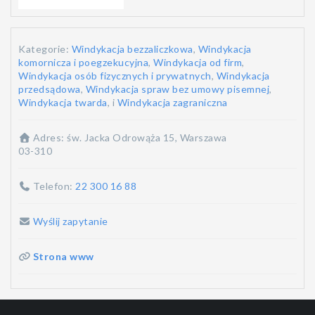
Kategorie:
Windykacja bezzaliczkowa
,
Windykacja
komornicza i poegzekucyjna
,
Windykacja od firm
,
Windykacja osób fizycznych i prywatnych
,
Windykacja
przedsądowa
,
Windykacja spraw bez umowy pisemnej
,
Windykacja twarda
, i
Windykacja zagraniczna
Adres:
św. Jacka Odrowąża 15, Warszawa
03-310
Telefon:
22 300 16 88
Wyślij zapytanie
Strona www