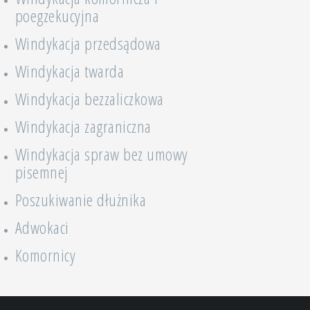
poegzekucyjna
Windykacja przedsądowa
Windykacja twarda
Windykacja bezzaliczkowa
Windykacja zagraniczna
Windykacja spraw bez umowy
pisemnej
Poszukiwanie dłużnika
Adwokaci
Komornicy