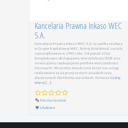
Kancelaria Prawna Inkaso WEC
S.A.
Kancelaria Prawna Inkaso WEC S.A. to spółka wiodąca
w Grupie Kapitałowej WEC, której działalność została
zapoczątkowana w 1995 roku. Od ponad 10 lat
kompleksowo obsługujemy wierzytelności B2B oraz
serwisujemy i wykupujemy portfele wierzytelności
masowych. Wszystkie świadczone przez nas usługi
realizowane są na przejrzystych zasadach oraz
elastycznych dla Klienta warunkach. Oznacza
Czytaj
więcej [...]
Nie ma recenzji
Ulubione