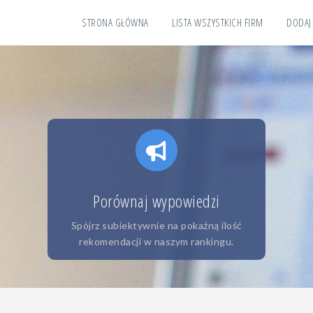
STRONA GŁÓWNA
LISTA WSZYSTKICH FIRM
DODAJ
Porównaj wypowiedzi
Spójrz subiektywnie na pokaźną ilość
rekomendacji w naszym rankingu.