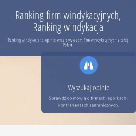
Skip
to
Ranking firm windykacyjnych,
content
Ranking windykacja
Ranking windykacja to opinie wraz z wykazem firm windykacyjnych z całej
Polski.
Wyszukaj opinie
Sprawdź co mówią o firmach, spółkach i
kontrahentach zagranicznych.