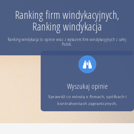
Skip
to
Ranking firm windykacyjnych,
content
Ranking windykacja
Ranking windykacja to opinie wraz z wykazem firm windykacyjnych z całej
Polski.
Wyszukaj opinie
Sprawdź co mówią o firmach, spółkach i
kontrahentach zagranicznych.