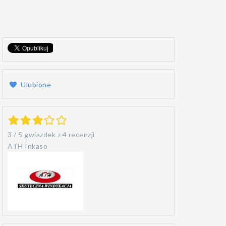
Ulubione
3
/
5
gwiazdek z
4 recenzji
ATH Inkaso