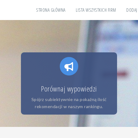
STRONA GŁÓWNA
LISTA WSZYSTKICH FIRM
DODAJ
Porównaj wypowiedzi
Spójrz subiektywnie na pokaźną ilość
rekomendacji w naszym rankingu.