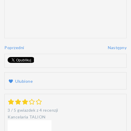
Poprzedni
Następny
Ulubione
3
/
5
gwiazdek z
4 recenzji
Kancelaria TALION