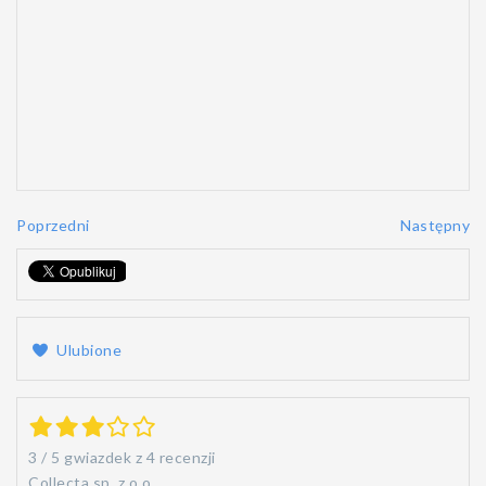
Poprzedni
Następny
Ulubione
3
/
5
gwiazdek z
4 recenzji
Collecta sp. z o.o.