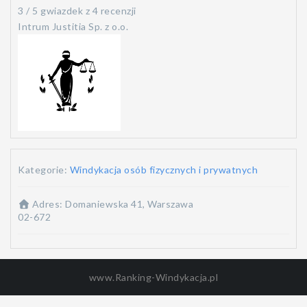
3
/
5
gwiazdek z
4 recenzji
Intrum Justitia Sp. z o.o.
Kategorie:
Windykacja osób fizycznych i prywatnych
Adres:
Domaniewska 41, Warszawa
02-672
www.Ranking-Windykacja.pl