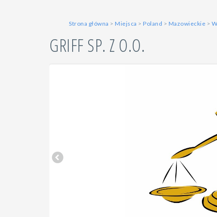
Strona główna
>
Miejsca
>
Poland
>
Mazowieckie
>
W
GRIFF SP. Z O.O.