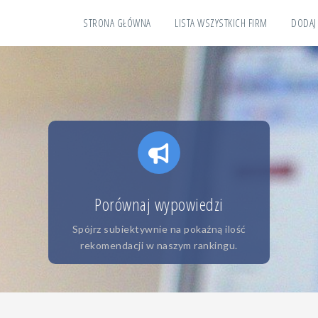
STRONA GŁÓWNA
LISTA WSZYSTKICH FIRM
DODAJ
Porównaj wypowiedzi
Spójrz subiektywnie na pokaźną ilość
rekomendacji w naszym rankingu.