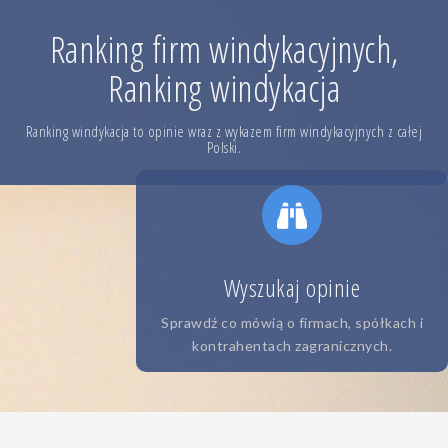
Skip
to
Ranking firm windykacyjnych,
content
Ranking windykacja
Ranking windykacja to opinie wraz z wykazem firm windykacyjnych z całej
Polski.
Wyszukaj opinie
Sprawdź co mówią o firmach, spółkach i
kontrahentach zagranicznych.