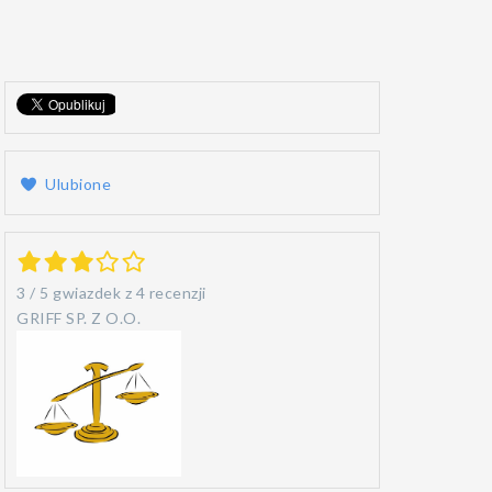
Ulubione
3
/
5
gwiazdek z
4 recenzji
GRIFF SP. Z O.O.