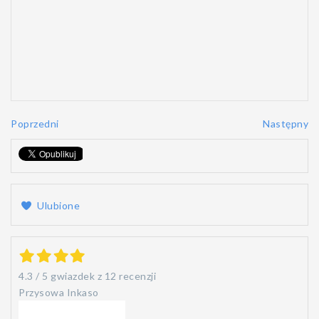
Poprzedni
Następny
Ulubione
4.3
/
5
gwiazdek z
12 recenzji
Przysowa Inkaso