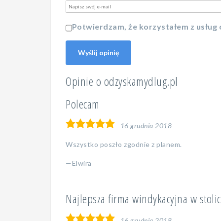
Potwierdzam, że korzystałem z usług o
Wyślij opinię
Opinie o odzyskamydlug.pl
Polecam
5,0
16 grudnia 2018
rating
Wszystko poszło zgodnie z planem.
Elwira
Najlepsza firma windykacyjna w stolic
5,0
16 grudnia 2018