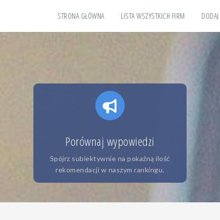
STRONA GŁÓWNA
LISTA WSZYSTKICH FIRM
DODAJ
Porównaj wypowiedzi
Spójrz subiektywnie na pokaźną ilość
rekomendacji w naszym rankingu.