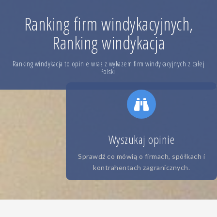
Skip
to
Ranking firm windykacyjnych,
content
Ranking windykacja
Ranking windykacja to opinie wraz z wykazem firm windykacyjnych z całej
Polski.
Wyszukaj opinie
Sprawdź co mówią o firmach, spółkach i
kontrahentach zagranicznych.