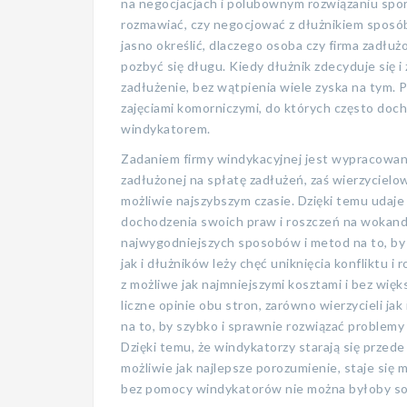
na negocjacjach i polubownym rozwiązaniu spo
rozmawiać, czy negocjować z dłużnikiem sposób
jasno określić, dlaczego osoba czy firma zadłuż
pozbyć się długu. Kiedy dłużnik zdecyduje się i
zadłużenie, bez wątpienia wiele zyska na tym.
zajęciami komorniczymi, do których często doch
windykatorem.
Zadaniem firmy windykacyjnej jest wypracowani
zadłużonej na spłatę zadłużeń, zaś wierzyciel
możliwie najszybszym czasie. Dzięki temu udaj
dochodzenia swoich praw i roszczeń na wokand
najwygodniejszych sposobów i metod na to, by 
jak i dłużników leży chęć uniknięcia konfliktu i
z możliwe jak najmniejszymi kosztami i bez wię
liczne opinie obu stron, zarówno wierzycieli ja
na to, by szybko i sprawnie rozwiązać problemy
Dzięki temu, że windykatorzy starają się prze
możliwie jak najlepsze porozumienie, staje się 
bez pomocy windykatorów nie można byłoby sob