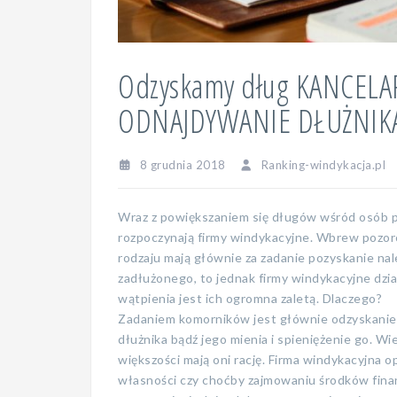
Odzyskamy dług KANCELA
ODNAJDYWANIE DŁUŻNIK
8 grudnia 2018
Ranking-windykacja.pl
Wraz z powiększaniem się długów wśród osób pr
rozpoczynają firmy windykacyjne. Wbrew pozor
rodzaju mają głównie za zadanie pozyskanie na
zadłużonego, to jednak firmy windykacyjne dzia
wątpienia jest ich ogromna zaletą. Dlaczego?
Zadaniem komorników jest głównie odzyskanie 
dłużnika bądź jego mienia i spieniężenie go. Wi
większości mają oni rację. Firma windykacyjna o
własności czy choćby zajmowaniu środków fin