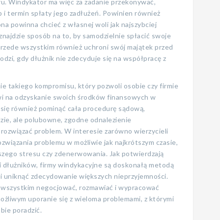
ru. Windykator ma więc za zadanie przekonywać,
 i termin spłaty jego zadłużeń. Powinien również
ona powinna chcieć z własnej woli jak najszybciej
 znajdzie sposób na to, by samodzielnie spłacić swoje
 Przede wszystkim również uchroni swój majątek przed
odzi, gdy dłużnik nie zdecyduje się na współpracę z
e takiego kompromisu, który pozwoli osobie czy firmie
owi na odzyskanie swoich środków finansowych w
e się również pominąć cała procedurę sądową,
zie, ale polubowne, zgodne odnalezienie
rozwiązać problem. W interesie zarówno wierzycieli
 rozwiązania problemu w możliwie jak najkrótszym czasie,
kszego stresu czy zdenerwowania. Jak potwierdzają
k i dłużników, firmy windykacyjne są doskonałą metodą
 i uniknąć zdecydowanie większych nieprzyjemności.
de wszystkim negocjować, rozmawiać i wypracować
możliwym uporanie się z wieloma problemami, z którymi
ie poradzić.