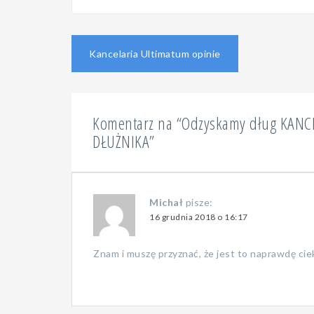
Nawigacja
Kancelaria Ultimatum opinie
wpisu
Komentarz na “
Odzyskamy dług KANC
DŁUŻNIKA
”
Michał
pisze:
16 grudnia 2018 o 16:17
Znam i muszę przyznać, że jest to naprawdę cie