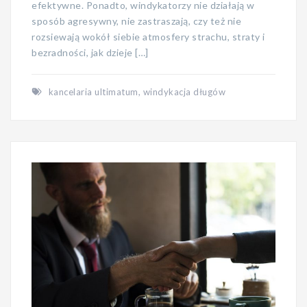
efektywne. Ponadto, windykatorzy nie działają w
sposób agresywny, nie zastraszają, czy też nie
rozsiewają wokół siebie atmosfery strachu, straty i
bezradności, jak dzieje […]
kancelaria ultimatum
,
windykacja długów