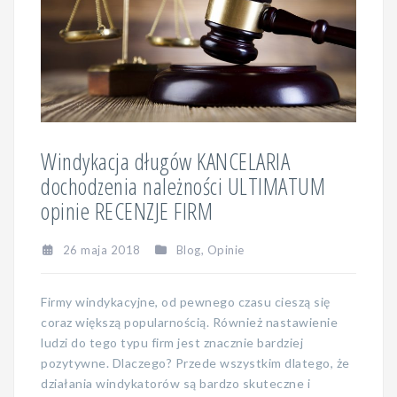
Windykacja długów KANCELARIA
dochodzenia należności ULTIMATUM
opinie RECENZJE FIRM
26 maja 2018
Blog
,
Opinie
Firmy windykacyjne, od pewnego czasu cieszą się
coraz większą popularnością. Również nastawienie
ludzi do tego typu firm jest znacznie bardziej
pozytywne. Dlaczego? Przede wszystkim dlatego, że
działania windykatorów są bardzo skuteczne i