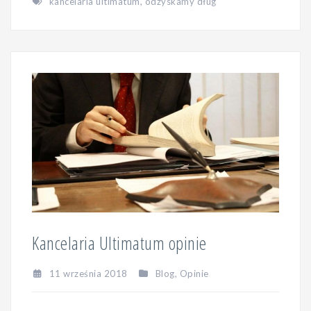
kancelaria ultimatum
,
odzyskamy dług
Kancelaria Ultimatum opinie
11 września 2018
Blog
,
Opinie